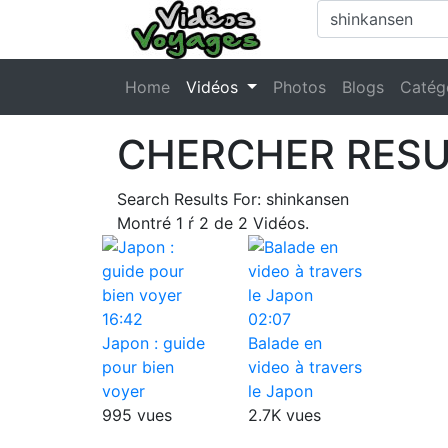
Home
Vidéos
Photos
Blogs
Catég
CHERCHER RESU
Search Results For:
shinkansen
Montré
1
ŕ
2
de
2
Vidéos.
16:42
02:07
Japon : guide
Balade en
pour bien
video à travers
voyer
le Japon
995 vues
2.7K vues