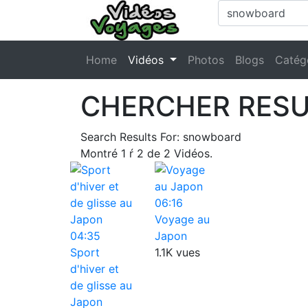
Home
Vidéos
Photos
Blogs
Catég
CHERCHER RESU
Search Results For:
snowboard
Montré
1
ŕ
2
de
2
Vidéos.
06:16
Voyage au
04:35
Japon
Sport
1.1K vues
d'hiver et
de glisse au
Japon