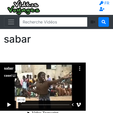
FR
sabar