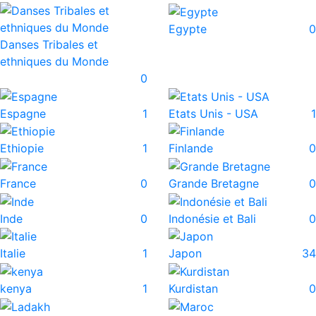
Egypte
0
Danses Tribales et
ethniques du Monde
0
Espagne
1
Etats Unis - USA
1
Ethiopie
1
Finlande
0
France
0
Grande Bretagne
0
Inde
0
Indonésie et Bali
0
Italie
1
Japon
34
kenya
1
Kurdistan
0