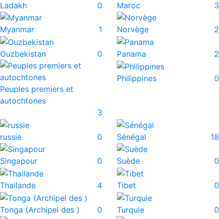
Ladakh
0
Maroc
3
Myanmar
1
Norvège
2
Ouzbekistan
0
Panama
2
Philippines
0
Peuples premiers et
autochtones
3
russie
0
Sénégal
18
Singapour
0
Suède
0
Thailande
4
Tibet
0
Tonga (Archipel des )
0
Turquie
0