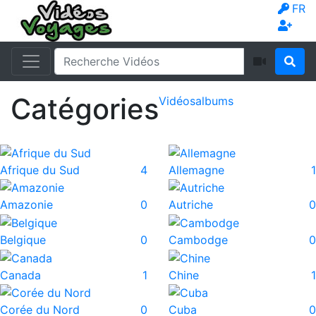
FR
Catégories
Vidéos
albums
Afrique du Sud
4
Allemagne
1
Amazonie
0
Autriche
0
Belgique
0
Cambodge
0
Canada
1
Chine
1
Corée du Nord
0
Cuba
0