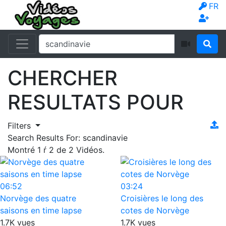
FR
CHERCHER
RESULTATS POUR
Filters
Search Results For:
scandinavie
Montré
1
ŕ
2
de
2
Vidéos.
06:52
03:24
Norvège des quatre
Croisières le long des
saisons en time lapse
cotes de Norvège
1.7K vues
1.7K vues