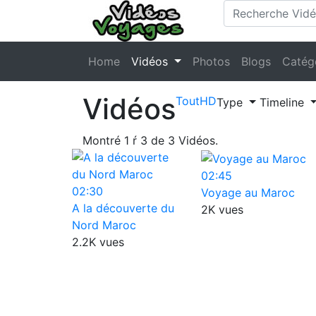
Home
Vidéos
Photos
Blogs
Catég
Vidéos
Tout
HD
Type
Timeline
Montré
1
ŕ
3
de
3
Vidéos.
02:45
02:30
Voyage au Maroc
A la découverte du
2K vues
Nord Maroc
2.2K vues