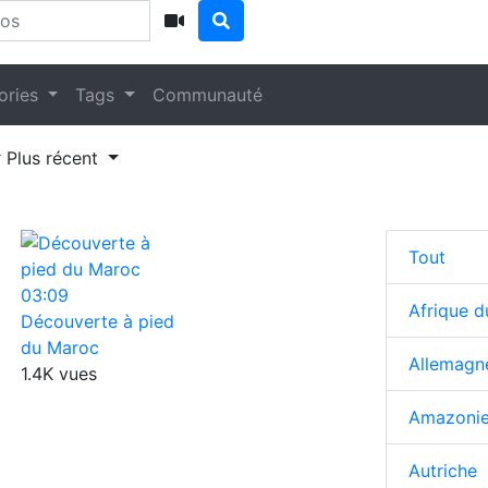
ories
Tags
Communauté
Plus récent
Tout
03:09
Afrique d
Découverte à pied
du Maroc
Allemagn
1.4K vues
Amazoni
Autriche