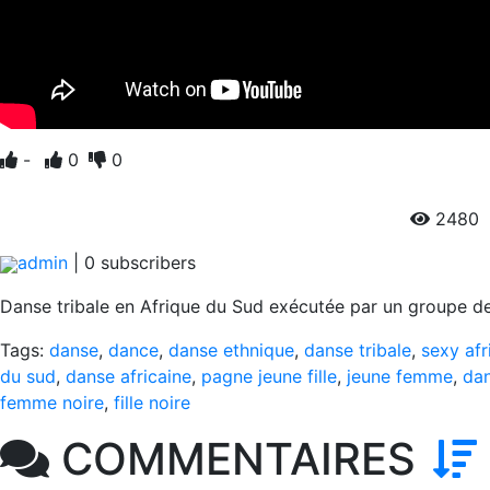
-
0
0
2480
3
admin
|
0
subscribers
Danse tribale en Afrique du Sud exécutée par un groupe de 
Tags:
danse
,
dance
,
danse ethnique
,
danse tribale
,
sexy afr
du sud
,
danse africaine
,
pagne jeune fille
,
jeune femme
,
da
femme noire
,
fille noire
COMMENTAIRES